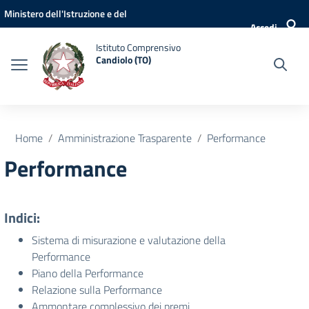
Vai ai contenuti
Vai al menu di navigazione
Vai al footer
Ministero dell'Istruzione e del
Accedi
Merito
Istituto Comprensivo
Candiolo (TO)
Home
Amministrazione Trasparente
Performance
Performance
Indici:
Sistema di misurazione e valutazione della
Performance
Piano della Performance
Relazione sulla Performance
Ammontare complessivo dei premi