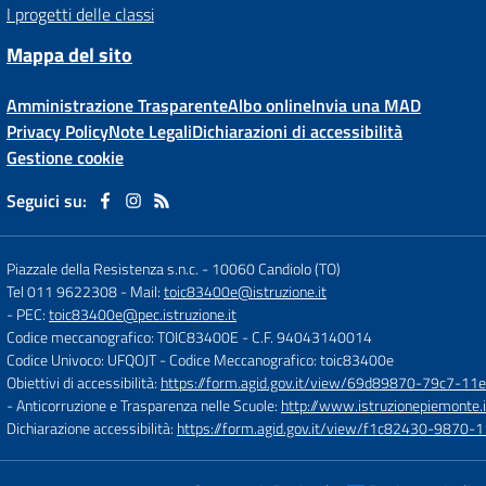
I progetti delle classi
Mappa del sito
Amministrazione Trasparente
Albo online
Invia una MAD
Privacy Policy
Note Legali
Dichiarazioni di accessibilità
Gestione cookie
Seguici su:
Piazzale della Resistenza s.n.c.
-
10060 Candiolo (TO)
Tel 011 9622308
- Mail:
toic83400e@istruzione.it
- PEC:
toic83400e@pec.istruzione.it
Codice meccanografico: TOIC83400E
- C.F. 94043140014
Codice Univoco: UFQOJT
- Codice Meccanografico: toic83400e
Obiettivi di accessibilità:
https://form.agid.gov.it/view/69d89870-79c7-1
- Anticorruzione e Trasparenza nelle Scuole:
http://www.istruzionepiemonte.i
Dichiarazione accessibilità:
https://form.agid.gov.it/view/f1c82430-9870