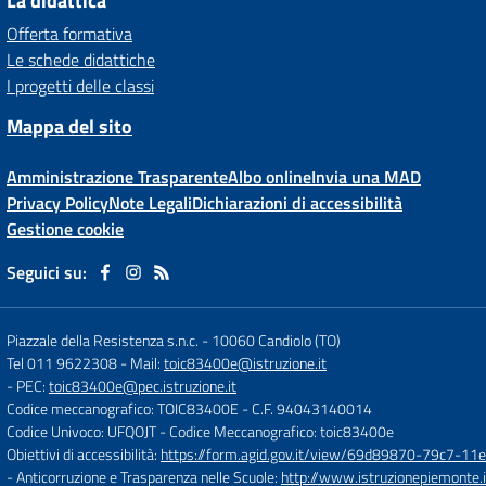
La didattica
Offerta formativa
Le schede didattiche
I progetti delle classi
Mappa del sito
Amministrazione Trasparente
Albo online
Invia una MAD
Privacy Policy
Note Legali
Dichiarazioni di accessibilità
Gestione cookie
Seguici su:
Piazzale della Resistenza s.n.c.
-
10060 Candiolo (TO)
Tel 011 9622308
- Mail:
toic83400e@istruzione.it
- PEC:
toic83400e@pec.istruzione.it
Codice meccanografico: TOIC83400E
- C.F. 94043140014
Codice Univoco: UFQOJT
- Codice Meccanografico: toic83400e
Obiettivi di accessibilità:
https://form.agid.gov.it/view/69d89870-79c7-1
- Anticorruzione e Trasparenza nelle Scuole:
http://www.istruzionepiemonte.i