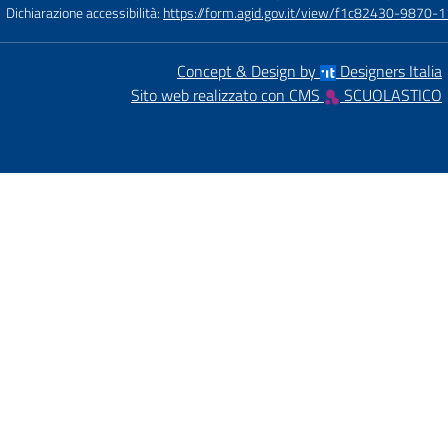
Dichiarazione accessibilità:
https://form.agid.gov.it/view/f1c82430-9870
Concept & Design by
Designers Italia
Sito web realizzato con CMS
SCUOLASTICO