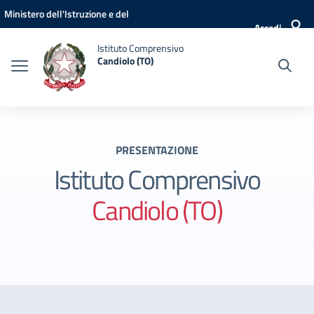
Vai ai contenuti
Vai al menu di navigazione
Vai al footer
Ministero dell'Istruzione e del
Accedi
Merito
Istituto Comprensivo
Candiolo (TO)
PRESENTAZIONE
Istituto Comprensivo
Candiolo (TO)