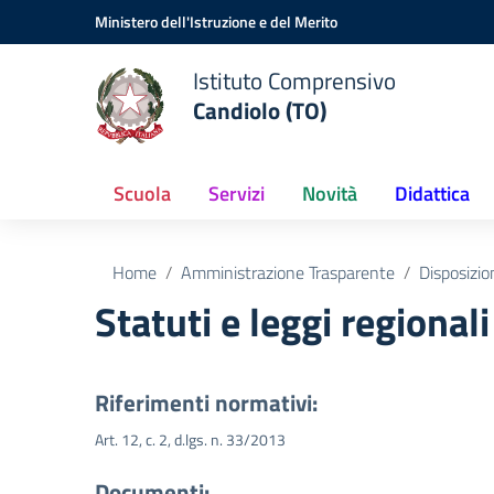
Vai ai contenuti
Vai al menu di navigazione
Vai al footer
Ministero dell'Istruzione e del Merito
Istituto Comprensivo
Candiolo (TO)
Scuola
Servizi
Novità
Didattica
Home
Amministrazione Trasparente
Disposizio
Statuti e leggi regionali
Riferimenti normativi:
Art. 12, c. 2, d.lgs. n. 33/2013
Documenti: