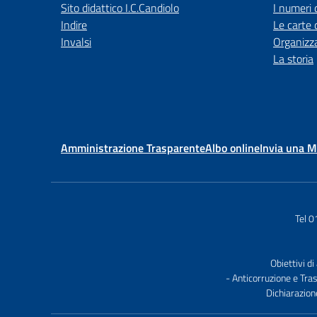
Sito didattico I.C.Candiolo
I numeri 
Indire
Le carte 
Invalsi
Organizz
La storia
Amministrazione Trasparente
Albo online
Invia una 
Tel 
Obiettivi di
- Anticorruzione e Tra
Dichiarazion