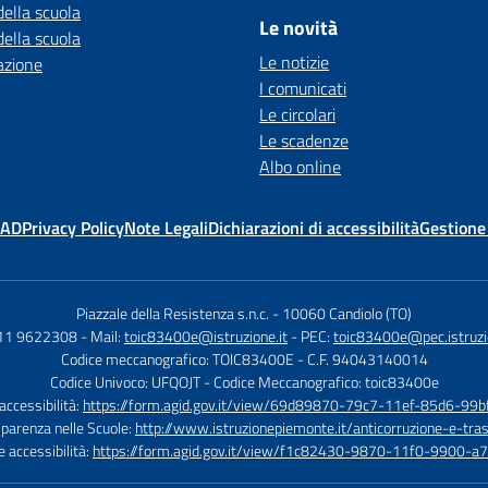
della scuola
Le novità
della scuola
Le notizie
azione
I comunicati
Le circolari
Le scadenze
Albo online
MAD
Privacy Policy
Note Legali
Dichiarazioni di accessibilità
Gestione
Piazzale della Resistenza s.n.c.
-
10060 Candiolo (TO)
011 9622308
- Mail:
toic83400e@istruzione.it
- PEC:
toic83400e@pec.istruzi
Codice meccanografico: TOIC83400E
- C.F. 94043140014
Codice Univoco: UFQOJT
- Codice Meccanografico: toic83400e
 accessibilità:
https://form.agid.gov.it/view/69d89870-79c7-11ef-85d6-99
sparenza nelle Scuole:
http://www.istruzionepiemonte.it/anticorruzione-e-tra
e accessibilità:
https://form.agid.gov.it/view/f1c82430-9870-11f0-9900-a