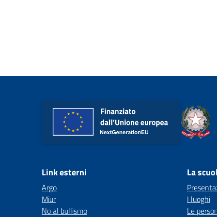
Link esterni
La scuo
Argo
Presenta
Miur
I luoghi
No al bullismo
Le perso