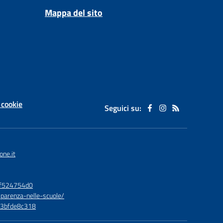
Mappa del sito
 cookie
Seguici su:
one.it
bf524754d0
sparenza-nelle-scuole/
73bfde8c318