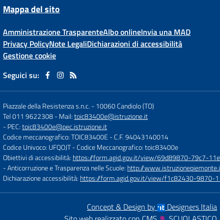
Mappa del sito
Amministrazione Trasparente
Albo online
Invia una MAD
Privacy Policy
Note Legali
Dichiarazioni di accessibilità
Gestione cookie
Seguici su:
Piazzale della Resistenza s.n.c.
-
10060 Candiolo (TO)
Tel 011 9622308
- Mail:
toic83400e@istruzione.it
- PEC:
toic83400e@pec.istruzione.it
Codice meccanografico: TOIC83400E
- C.F. 94043140014
Codice Univoco: UFQOJT
- Codice Meccanografico: toic83400e
Obiettivi di accessibilità:
https://form.agid.gov.it/view/69d89870-79c7-1
- Anticorruzione e Trasparenza nelle Scuole:
http://www.istruzionepiemonte.i
Dichiarazione accessibilità:
https://form.agid.gov.it/view/f1c82430-9870
Concept & Design by
Designers Italia
Sito web realizzato con CMS
SCUOLASTICO