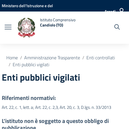
Vai ai contenuti
Vai al menu di navigazione
Vai al footer
Ministero dell'Istruzione e del
Accedi
Merito
Istituto Comprensivo
Candiolo (TO)
Home
Amministrazione Trasparente
Enti controllati
Enti pubblici vigilati
Enti pubblici vigilati
Riferimenti normativi:
Art. 22, c. 1, lett. a; Art. 22, c. 2,3, Art. 20, c. 3, D.lgs. n. 33/2013
L'istituto non è soggetto a questo obbligo di
pubblicazione