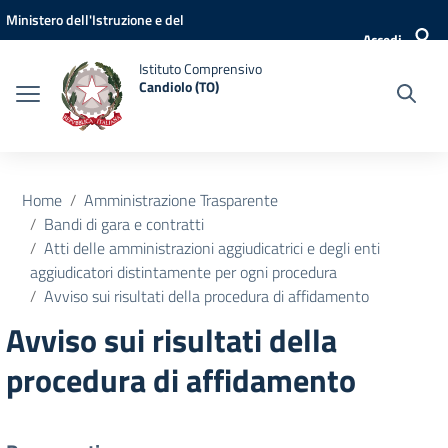
Vai ai contenuti
Vai al menu di navigazione
Vai al footer
Ministero dell'Istruzione e del
Accedi
Merito
Istituto Comprensivo
Candiolo (TO)
Home
Amministrazione Trasparente
Bandi di gara e contratti
Atti delle amministrazioni aggiudicatrici e degli enti
aggiudicatori distintamente per ogni procedura
Avviso sui risultati della procedura di affidamento
Avviso sui risultati della
procedura di affidamento