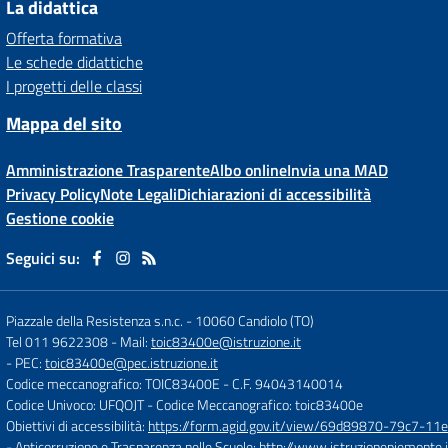
La didattica
Offerta formativa
Le schede didattiche
I progetti delle classi
Mappa del sito
Amministrazione Trasparente
Albo online
Invia una MAD
Privacy Policy
Note Legali
Dichiarazioni di accessibilità
Gestione cookie
Seguici su:
Piazzale della Resistenza s.n.c.
-
10060 Candiolo (TO)
Tel 011 9622308
- Mail:
toic83400e@istruzione.it
- PEC:
toic83400e@pec.istruzione.it
Codice meccanografico: TOIC83400E
- C.F. 94043140014
Codice Univoco: UFQOJT
- Codice Meccanografico: toic83400e
Obiettivi di accessibilità:
https://form.agid.gov.it/view/69d89870-79c7-1
- Anticorruzione e Trasparenza nelle Scuole:
http://www.istruzionepiemonte.i