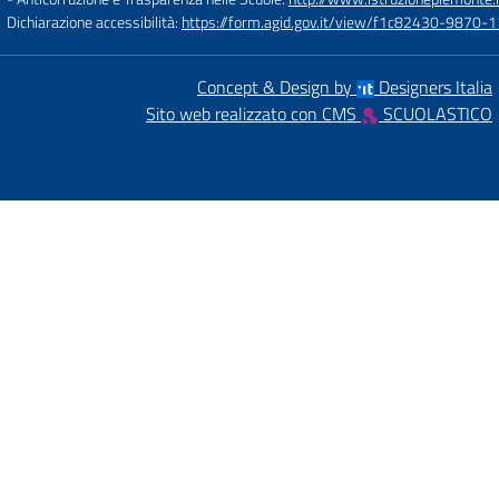
Dichiarazione accessibilità:
https://form.agid.gov.it/view/f1c82430-9870
Concept & Design by
Designers Italia
Sito web realizzato con CMS
SCUOLASTICO