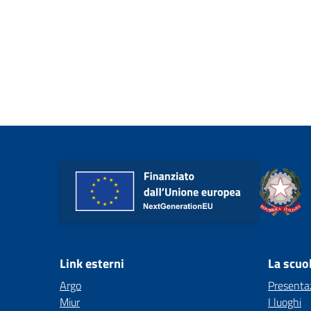
Link esterni
La scuo
Argo
Presenta
Miur
I luoghi