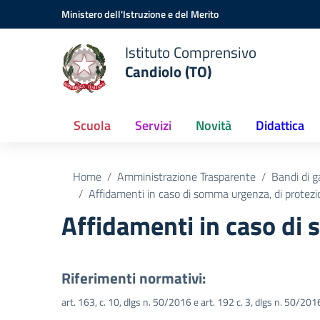
Vai ai contenuti
Vai al menu di navigazione
Vai al footer
Ministero dell'Istruzione e del Merito
Istituto Comprensivo
Candiolo (TO)
Scuola
Servizi
Novità
Didattica
Home
Amministrazione Trasparente
Bandi di g
Affidamenti in caso di somma urgenza, di protezio
Affidamenti in caso di 
Riferimenti normativi:
art. 163, c. 10, dlgs n. 50/2016 e art. 192 c. 3, dlgs n. 50/201