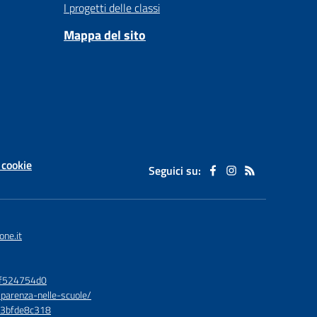
I progetti delle classi
Mappa del sito
 cookie
Seguici su:
one.it
bf524754d0
sparenza-nelle-scuole/
73bfde8c318