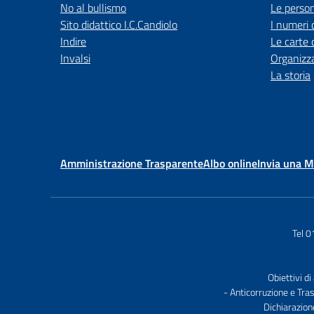
No al bullismo
Le perso
Sito didattico I.C.Candiolo
I numeri 
Indire
Le carte 
Invalsi
Organizz
La storia
Amministrazione Trasparente
Albo online
Invia una 
Tel 
Obiettivi di
- Anticorruzione e Tra
Dichiarazion