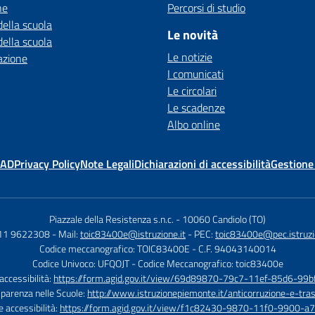
ne
Percorsi di studio
della scuola
Le novità
della scuola
Le notizie
azione
I comunicati
Le circolari
Le scadenze
Albo online
MAD
Privacy Policy
Note Legali
Dichiarazioni di accessibilità
Gestione
Piazzale della Resistenza s.n.c.
-
10060 Candiolo (TO)
011 9622308
- Mail:
toic83400e@istruzione.it
- PEC:
toic83400e@pec.istruzi
Codice meccanografico: TOIC83400E
- C.F. 94043140014
Codice Univoco: UFQOJT
- Codice Meccanografico: toic83400e
 accessibilità:
https://form.agid.gov.it/view/69d89870-79c7-11ef-85d6-99
sparenza nelle Scuole:
http://www.istruzionepiemonte.it/anticorruzione-e-tra
e accessibilità:
https://form.agid.gov.it/view/f1c82430-9870-11f0-9900-a