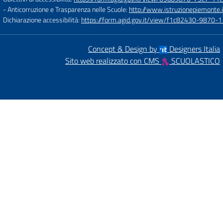
- Anticorruzione e Trasparenza nelle Scuole:
http://www.istruzionepiemonte.i
Dichiarazione accessibilità:
https://form.agid.gov.it/view/f1c82430-9870
Concept & Design by
Designers Italia
Sito web realizzato con CMS
SCUOLASTICO