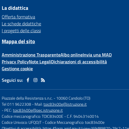
La didattica
Offerta formativa
Le schede didattiche
I progetti delle classi
Mappa del sito
Amministrazione Trasparente
Albo online
Invia una MAD
Privacy Policy
Note Legali
Dichiarazioni di accessibilità
Gestione cookie
Seguici su:
Piazzale della Resistenza s.n.c.
-
10060 Candiolo (TO)
Tel 011 9622308
- Mail:
toic83400e@istruzione.it
- PEC:
toic83400e@pec.istruzione.it
Codice meccanografico: TOIC83400E
- C.F. 94043140014
Codice Univoco: UFQOJT
- Codice Meccanografico: toic83400e
Obiettivi di accessibilità:
https://form.agid.gov.it/view/69d89870-79c7-1