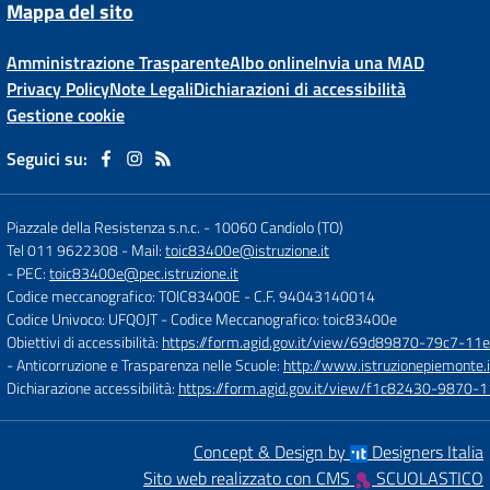
Mappa del sito
Amministrazione Trasparente
Albo online
Invia una MAD
Privacy Policy
Note Legali
Dichiarazioni di accessibilità
Gestione cookie
Seguici su:
Piazzale della Resistenza s.n.c.
-
10060 Candiolo (TO)
Tel 011 9622308
- Mail:
toic83400e@istruzione.it
- PEC:
toic83400e@pec.istruzione.it
Codice meccanografico: TOIC83400E
- C.F. 94043140014
Codice Univoco: UFQOJT
- Codice Meccanografico: toic83400e
Obiettivi di accessibilità:
https://form.agid.gov.it/view/69d89870-79c7-1
- Anticorruzione e Trasparenza nelle Scuole:
http://www.istruzionepiemonte.i
Dichiarazione accessibilità:
https://form.agid.gov.it/view/f1c82430-9870
Concept & Design by
Designers Italia
Sito web realizzato con CMS
SCUOLASTICO