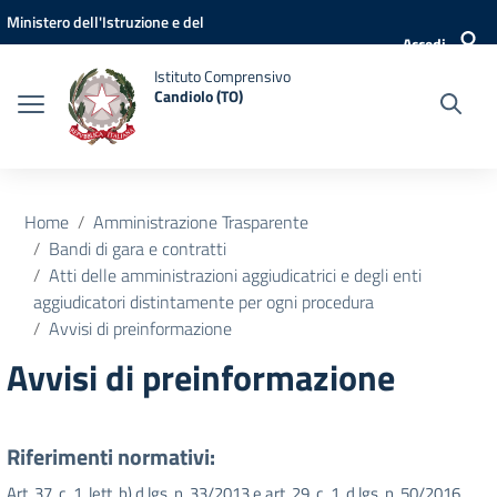
Vai ai contenuti
Vai al menu di navigazione
Vai al footer
Ministero dell'Istruzione e del
Accedi
Merito
Istituto Comprensivo
Candiolo (TO)
Home
Amministrazione Trasparente
Bandi di gara e contratti
Atti delle amministrazioni aggiudicatrici e degli enti
aggiudicatori distintamente per ogni procedura
Avvisi di preinformazione
Avvisi di preinformazione
Riferimenti normativi:
Art. 37, c. 1, lett. b) d.lgs. n. 33/2013 e art. 29, c. 1, d.lgs. n. 50/2016