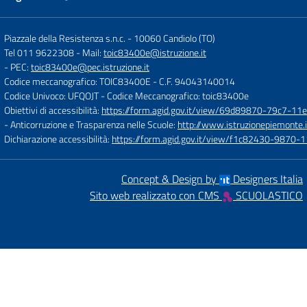
Piazzale della Resistenza s.n.c.
-
10060 Candiolo (TO)
Tel 011 9622308
- Mail:
toic83400e@istruzione.it
- PEC:
toic83400e@pec.istruzione.it
Codice meccanografico: TOIC83400E
- C.F. 94043140014
Codice Univoco: UFQOJT
- Codice Meccanografico: toic83400e
Obiettivi di accessibilità:
https://form.agid.gov.it/view/69d89870-79c7-1
- Anticorruzione e Trasparenza nelle Scuole:
http://www.istruzionepiemonte.i
Dichiarazione accessibilità:
https://form.agid.gov.it/view/f1c82430-9870
Concept & Design by
Designers Italia
Sito web realizzato con CMS
SCUOLASTICO