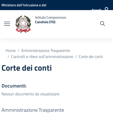
Vai ai contenuti
Vai al menu di navigazione
Vai al footer
Ministero dell'Istruzione e del
Accedi
Merito
Istituto Comprensivo
Candiolo (TO)
Home
Amministrazione Trasparente
Controlli e rilievi sull'amministrazione
Corte dei conti
Corte dei conti
Documenti:
Nessun documento da visualizzare
Amministrazione Trasparente