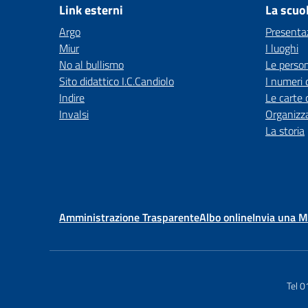
Link esterni
La scuo
Argo
Presenta
Miur
I luoghi
No al bullismo
Le perso
Sito didattico I.C.Candiolo
I numeri 
Indire
Le carte 
Invalsi
Organizz
La storia
Amministrazione Trasparente
Albo online
Invia una 
Tel 