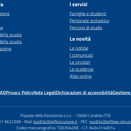
la
I servizi
zione
Famiglie e studenti
Personale scolastico
ne
Percorsi di studio
della scuola
Le novità
della scuola
Le notizie
azione
I comunicati
Le circolari
Le scadenze
Albo online
MAD
Privacy Policy
Note Legali
Dichiarazioni di accessibilità
Gestione
Piazzale della Resistenza s.n.c.
-
10060 Candiolo (TO)
011 9622308
- Mail:
toic83400e@istruzione.it
- PEC:
toic83400e@pec.istruzi
Codice meccanografico: TOIC83400E
- C.F. 94043140014