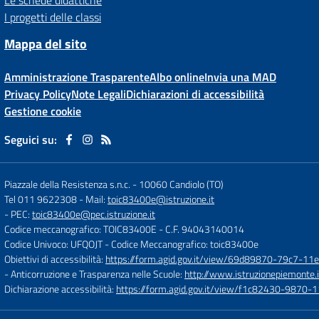
Le schede didattiche
I progetti delle classi
Mappa del sito
Amministrazione Trasparente
Albo online
Invia una MAD
Privacy Policy
Note Legali
Dichiarazioni di accessibilità
Gestione cookie
Seguici su:
Piazzale della Resistenza s.n.c.
-
10060 Candiolo (TO)
Tel 011 9622308
- Mail:
toic83400e@istruzione.it
- PEC:
toic83400e@pec.istruzione.it
Codice meccanografico: TOIC83400E
- C.F. 94043140014
Codice Univoco: UFQOJT
- Codice Meccanografico: toic83400e
Obiettivi di accessibilità:
https://form.agid.gov.it/view/69d89870-79c7-1
- Anticorruzione e Trasparenza nelle Scuole:
http://www.istruzionepiemonte.i
Dichiarazione accessibilità:
https://form.agid.gov.it/view/f1c82430-9870