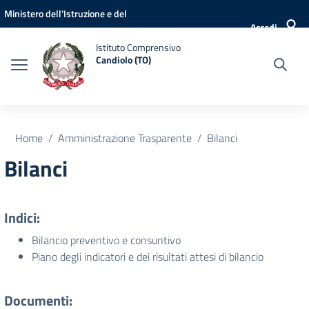
Vai ai contenuti
Vai al menu di navigazione
Vai al footer
Ministero dell'Istruzione e del
Accedi
Merito
Istituto Comprensivo
Candiolo (TO)
Home
Amministrazione Trasparente
Bilanci
Bilanci
Indici:
Bilancio preventivo e consuntivo
Piano degli indicatori e dei risultati attesi di bilancio
Documenti: