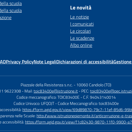
della scuola
Le novità
della scuola
Le notizie
azione
I comunicati
Le circolari
Le scadenze
Albo online
MAD
Privacy Policy
Note Legali
Dichiarazioni di accessibilità
Gestione
Piazzale della Resistenza s.n.c.
-
10060 Candiolo (TO)
011 9622308
- Mail:
toic83400e@istruzione.it
- PEC:
toic83400e@pec.istruzi
Codice meccanografico: TOIC83400E
- C.F. 94043140014
Codice Univoco: UFQOJT
- Codice Meccanografico: toic83400e
 accessibilità:
https://form.agid.gov.it/view/69d89870-79c7-11ef-85d6-99
sparenza nelle Scuole:
http://www.istruzionepiemonte.it/anticorruzione-e-tra
e accessibilità:
https://form.agid.gov.it/view/f1c82430-9870-11f0-9900-a