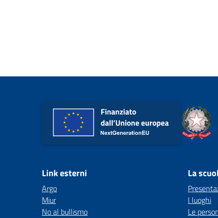
Link esterni
La scuo
Argo
Presenta
Miur
I luoghi
No al bullismo
Le perso