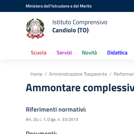
Vai ai contenuti
Vai al menu di navigazione
Vai al footer
Ministero dell'Istruzione e del Merito
Istituto Comprensivo
Candiolo (TO)
Scuola
Servizi
Novità
Didattica
Home
Amministrazione Trasparente
Performa
Ammontare complessiv
Riferimenti normativi:
Art. 20, c. 1, D.lgs. n. 33/2013
Documenti: