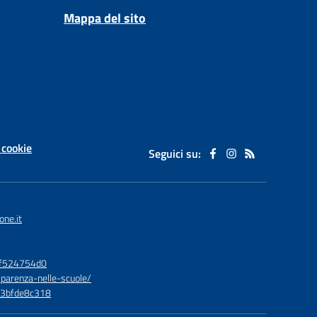
Mappa del sito
 cookie
Seguici su:
one.it
bf524754d0
sparenza-nelle-scuole/
73bfde8c318