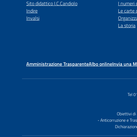
Sito didattico I.C.Candiolo
I numeri 
Indire
Le carte 
Invalsi
Organizz
La storia
Amministrazione Trasparente
Albo online
Invia una 
Tel 
Obiettivi di
- Anticorruzione e Tra
Dichiarazion