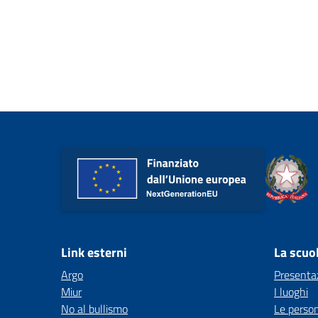
Link esterni
La scuo
Argo
Presenta
Miur
I luoghi
No al bullismo
Le perso