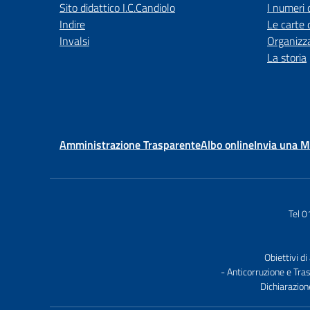
Sito didattico I.C.Candiolo
I numeri 
Indire
Le carte 
Invalsi
Organizz
La storia
Amministrazione Trasparente
Albo online
Invia una 
Tel 
Obiettivi di
- Anticorruzione e Tra
Dichiarazion