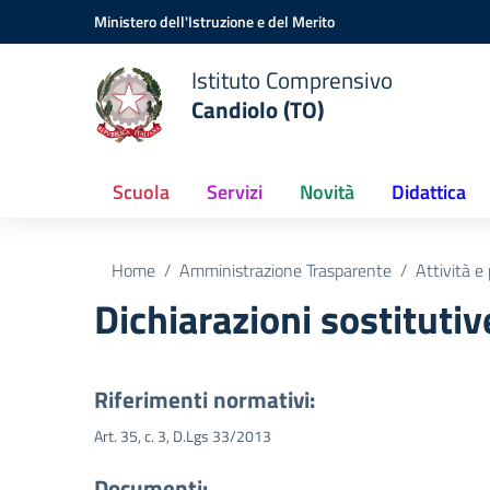
Vai ai contenuti
Vai al menu di navigazione
Vai al footer
Ministero dell'Istruzione e del Merito
Istituto Comprensivo
Candiolo (TO)
Scuola
Servizi
Novità
Didattica
Home
Amministrazione Trasparente
Attività e
Dichiarazioni sostitutiv
Riferimenti normativi:
Art. 35, c. 3, D.Lgs 33/2013
Documenti: