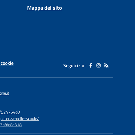
Mappa del sito
 cookie
Seguici su:
one.it
bf524754d0
sparenza-nelle-scuole/
73bfde8c318