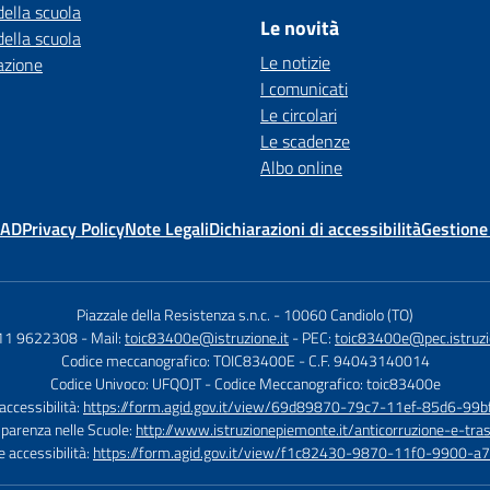
della scuola
Le novità
della scuola
Le notizie
azione
I comunicati
Le circolari
Le scadenze
Albo online
MAD
Privacy Policy
Note Legali
Dichiarazioni di accessibilità
Gestione
Piazzale della Resistenza s.n.c.
-
10060 Candiolo (TO)
011 9622308
- Mail:
toic83400e@istruzione.it
- PEC:
toic83400e@pec.istruzi
Codice meccanografico: TOIC83400E
- C.F. 94043140014
Codice Univoco: UFQOJT
- Codice Meccanografico: toic83400e
 accessibilità:
https://form.agid.gov.it/view/69d89870-79c7-11ef-85d6-99
sparenza nelle Scuole:
http://www.istruzionepiemonte.it/anticorruzione-e-tra
e accessibilità:
https://form.agid.gov.it/view/f1c82430-9870-11f0-9900-a