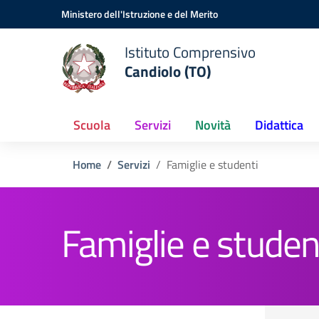
Vai ai contenuti
Vai al menu di navigazione
Vai al footer
Ministero dell'Istruzione e del Merito
Istituto Comprensivo
Candiolo (TO)
Scuola
Servizi
Novità
Didattica
Home
Servizi
Famiglie e studenti
Famiglie e studen