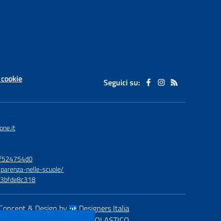
 cookie
Seguici su:
one.it
bf524754d0
sparenza-nelle-scuole/
73bfde8c318
Concept & Design by
Designers Italia
eb realizzato con CMS
SCUOLASTICO