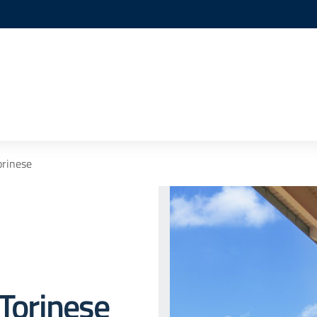
orinese
 Torinese