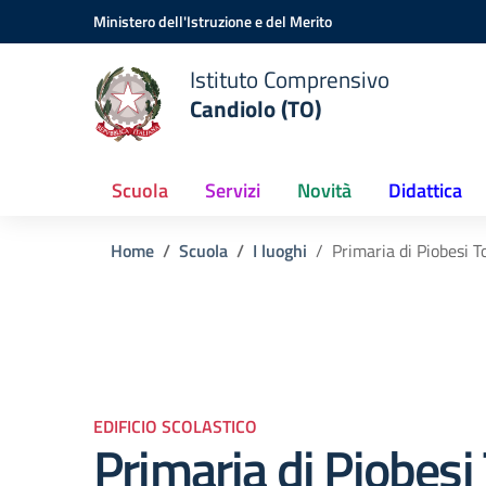
Vai ai contenuti
Vai al menu di navigazione
Vai al footer
Ministero dell'Istruzione e del Merito
Istituto Comprensivo
Candiolo (TO)
Scuola
Servizi
Novità
Didattica
Home
Scuola
I luoghi
Primaria di Piobesi T
EDIFICIO SCOLASTICO
Primaria di Piobesi