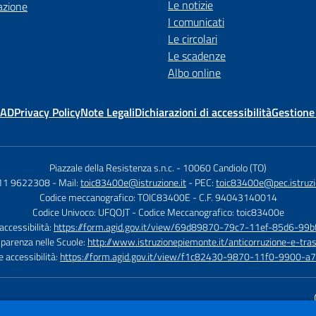
Le notizie
azione
I comunicati
Le circolari
Le scadenze
Albo online
MAD
Privacy Policy
Note Legali
Dichiarazioni di accessibilità
Gestione
Piazzale della Resistenza s.n.c.
-
10060 Candiolo (TO)
011 9622308
- Mail:
toic83400e@istruzione.it
- PEC:
toic83400e@pec.istruzi
Codice meccanografico: TOIC83400E
- C.F. 94043140014
Codice Univoco: UFQOJT
- Codice Meccanografico: toic83400e
 accessibilità:
https://form.agid.gov.it/view/69d89870-79c7-11ef-85d6-99
sparenza nelle Scuole:
http://www.istruzionepiemonte.it/anticorruzione-e-tra
e accessibilità:
https://form.agid.gov.it/view/f1c82430-9870-11f0-9900-a
Sito w