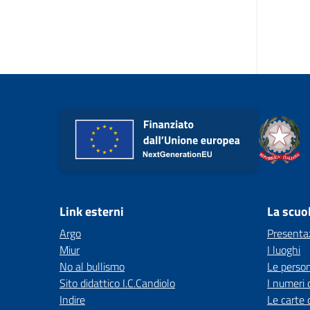
Link esterni
La scuo
Argo
Presenta
Miur
I luoghi
No al bullismo
Le perso
Sito didattico I.C.Candiolo
I numeri 
Indire
Le carte 