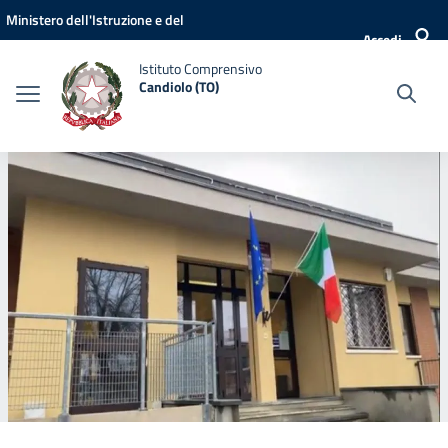
Vai ai contenuti
Vai al menu di navigazione
Vai al footer
Ministero dell'Istruzione e del
Accedi
Merito
Istituto Comprensivo
Candiolo (TO)