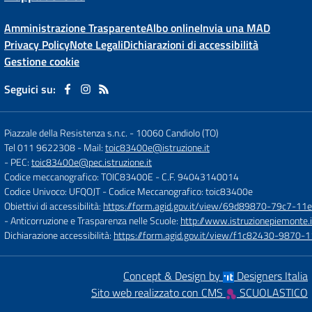
Amministrazione Trasparente
Albo online
Invia una MAD
Privacy Policy
Note Legali
Dichiarazioni di accessibilità
Gestione cookie
Seguici su:
Piazzale della Resistenza s.n.c.
-
10060 Candiolo (TO)
Tel 011 9622308
- Mail:
toic83400e@istruzione.it
- PEC:
toic83400e@pec.istruzione.it
Codice meccanografico: TOIC83400E
- C.F. 94043140014
Codice Univoco: UFQOJT
- Codice Meccanografico: toic83400e
Obiettivi di accessibilità:
https://form.agid.gov.it/view/69d89870-79c7-1
- Anticorruzione e Trasparenza nelle Scuole:
http://www.istruzionepiemonte.i
Dichiarazione accessibilità:
https://form.agid.gov.it/view/f1c82430-9870
Concept & Design by
Designers Italia
Sito web realizzato con CMS
SCUOLASTICO