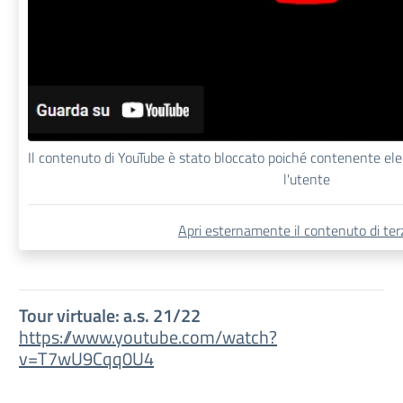
Il contenuto di YouTube è stato bloccato poiché contenente el
l'utente
Apri esternamente il contenuto di terz
Tour virtuale: a.s. 21/22
https://www.youtube.com/watch?
v=T7wU9Cqq0U4