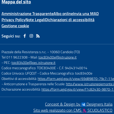
Mappa del sito
Amministrazione Trasparente
Albo online
Invia una MAD
Privacy Policy
Note Legali
Dichiarazioni di accessibilità
Gestione cookie
Seguici su:
Piazzale della Resistenza s.n.c.
-
10060 Candiolo (TO)
Tel 011 9622308
- Mail:
toic83400e@istruzione.it
- PEC:
toic83400e@pec.istruzione.it
Codice meccanografico: TOIC83400E
- C.F. 94043140014
Codice Univoco: UFQOJT
- Codice Meccanografico: toic83400e
Obiettivi di accessibilità:
https://form.agid.gov.it/view/69d89870-79c7-1
- Anticorruzione e Trasparenza nelle Scuole:
http://www.istruzionepiemonte.i
Dichiarazione accessibilità:
https://form.agid.gov.it/view/f1c82430-9870
Concept & Design by
Designers Italia
Sito web realizzato con CMS
SCUOLASTICO