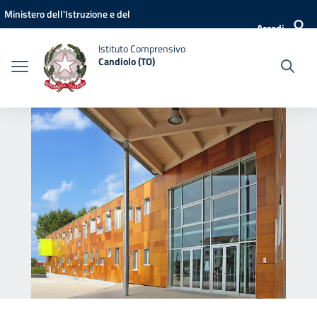
Vai ai contenuti
Vai al menu di navigazione
Vai al footer
Ministero dell'Istruzione e del
Accedi
Merito
Istituto Comprensivo
Candiolo (TO)