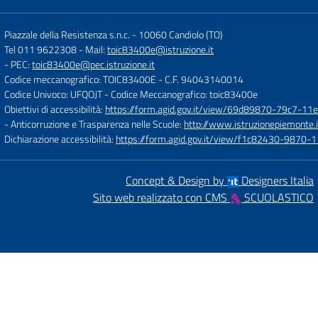
Piazzale della Resistenza s.n.c.
-
10060 Candiolo (TO)
Tel 011 9622308
- Mail:
toic83400e@istruzione.it
- PEC:
toic83400e@pec.istruzione.it
Codice meccanografico: TOIC83400E
- C.F. 94043140014
Codice Univoco: UFQOJT
- Codice Meccanografico: toic83400e
Obiettivi di accessibilità:
https://form.agid.gov.it/view/69d89870-79c7-1
- Anticorruzione e Trasparenza nelle Scuole:
http://www.istruzionepiemonte.i
Dichiarazione accessibilità:
https://form.agid.gov.it/view/f1c82430-9870
Concept & Design by
Designers Italia
Sito web realizzato con CMS
SCUOLASTICO