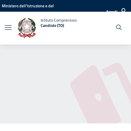
Vai ai contenuti
Vai al menu di navigazione
Vai al footer
Ministero dell'Istruzione e del
Accedi
Merito
Istituto Comprensivo
Candiolo (TO)