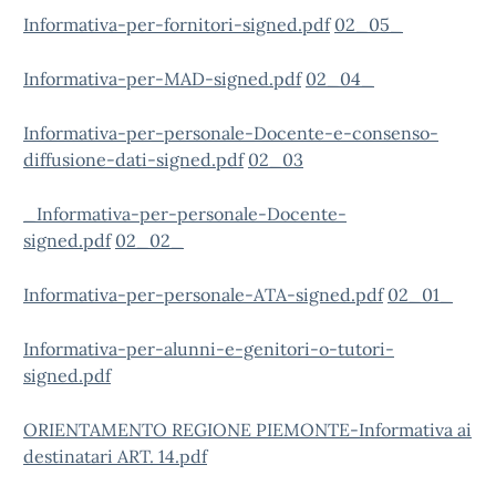
Informativa-per-fornitori-signed.pdf
02_05_
Informativa-per-MAD-signed.pdf
02_04_
Informativa-per-personale-Docente-e-consenso-
diffusione-dati-signed.pdf
02_03
_Informativa-per-personale-Docente-
signed.pdf
02_02_
Informativa-per-personale-ATA-signed.pdf
02_01_
Informativa-per-alunni-e-genitori-o-tutori-
signed.pdf
ORIENTAMENTO REGIONE PIEMONTE-Informativa ai
destinatari ART. 14.pdf