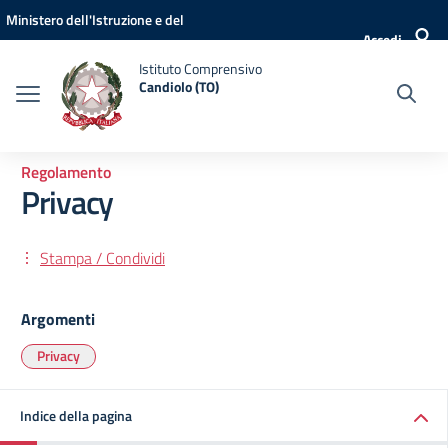
Vai ai contenuti
Vai al menu di navigazione
Vai al footer
Ministero dell'Istruzione e del
Accedi
Merito
Istituto Comprensivo
Candiolo (TO)
Regolamento
Privacy
Stampa / Condividi
Argomenti
Privacy
Indice della pagina