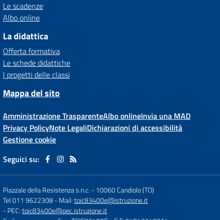
Le scadenze
Albo online
La didattica
Offerta formativa
Le schede didattiche
I progetti delle classi
Mappa del sito
Amministrazione Trasparente
Albo online
Invia una MAD
Privacy Policy
Note Legali
Dichiarazioni di accessibilità
Gestione cookie
Seguici su:
Piazzale della Resistenza s.n.c.
-
10060 Candiolo (TO)
Tel 011 9622308
- Mail:
toic83400e@istruzione.it
- PEC:
toic83400e@pec.istruzione.it