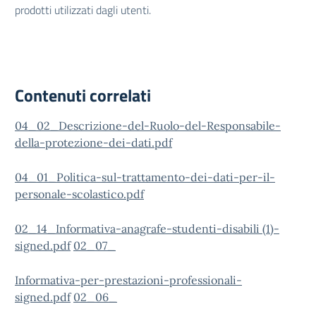
prodotti utilizzati dagli utenti.
Contenuti correlati
04_02_Descrizione-del-Ruolo-del-Responsabile-
della-protezione-dei-dati.pdf
04_01_Politica-sul-trattamento-dei-dati-per-il-
personale-scolastico.pdf
02_14_Informativa-anagrafe-studenti-disabili (1)-
signed.pdf
02_07_
Informativa-per-prestazioni-professionali-
signed.pdf
02_06_