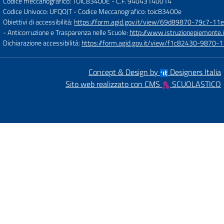
Codice meccanografico: TOIC83400E
- C.F. 94043140014
Codice Univoco: UFQOJT
- Codice Meccanografico: toic83400e
Obiettivi di accessibilità:
https://form.agid.gov.it/view/69d89870-79c7-1
- Anticorruzione e Trasparenza nelle Scuole:
http://www.istruzionepiemonte.i
Dichiarazione accessibilità:
https://form.agid.gov.it/view/f1c82430-9870
Concept & Design by
Designers Italia
Sito web realizzato con CMS
SCUOLASTICO