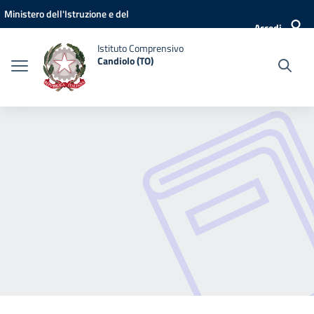
Vai ai contenuti
Vai al menu di navigazione
Vai al footer
Ministero dell'Istruzione e del
Accedi
Merito
Istituto Comprensivo
Candiolo (TO)