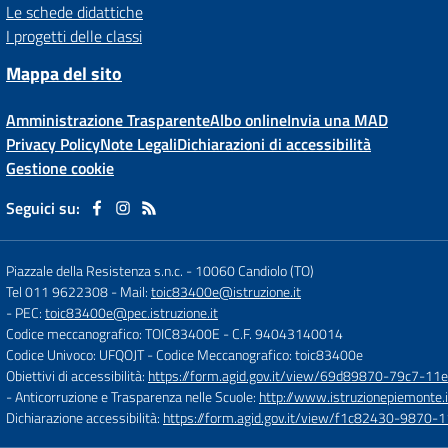
Le schede didattiche
I progetti delle classi
Mappa del sito
Amministrazione Trasparente
Albo online
Invia una MAD
Privacy Policy
Note Legali
Dichiarazioni di accessibilità
Gestione cookie
Seguici su:
Piazzale della Resistenza s.n.c.
-
10060 Candiolo (TO)
Tel 011 9622308
- Mail:
toic83400e@istruzione.it
- PEC:
toic83400e@pec.istruzione.it
Codice meccanografico: TOIC83400E
- C.F. 94043140014
Codice Univoco: UFQOJT
- Codice Meccanografico: toic83400e
Obiettivi di accessibilità:
https://form.agid.gov.it/view/69d89870-79c7-1
- Anticorruzione e Trasparenza nelle Scuole:
http://www.istruzionepiemonte.i
Dichiarazione accessibilità:
https://form.agid.gov.it/view/f1c82430-9870