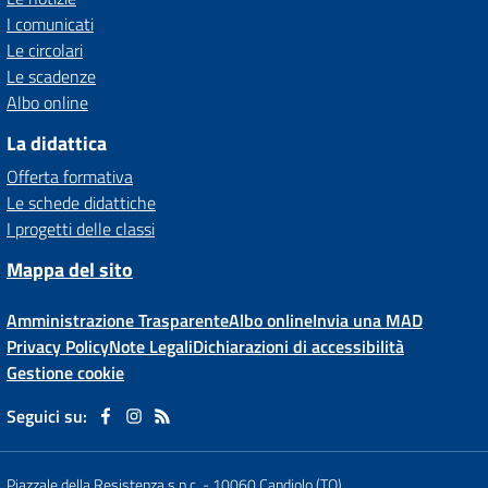
I comunicati
Le circolari
Le scadenze
Albo online
La didattica
Offerta formativa
Le schede didattiche
I progetti delle classi
Mappa del sito
Amministrazione Trasparente
Albo online
Invia una MAD
Privacy Policy
Note Legali
Dichiarazioni di accessibilità
Gestione cookie
Seguici su:
Piazzale della Resistenza s.n.c.
-
10060 Candiolo (TO)