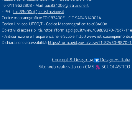
Tel 011 9622308
- Mail:
toic83400e@istruzione.it
- PEC:
toic83400e@pec.istruzione.it
Codice meccanografico: TOIC83400E
- C.F. 94043140014
Codice Univoco: UFQOJT
- Codice Meccanografico: toic83400e
Obiettivi di accessibilità:
https://form.agid.gov.it/view/69d89870-79c7-1
- Anticorruzione e Trasparenza nelle Scuole:
http://www.istruzionepiemonte.i
Dichiarazione accessibilità:
https://form.agid.gov.it/view/f1c82430-9870
Concept & Design by
Designers Italia
Sito web realizzato con CMS
SCUOLASTICO