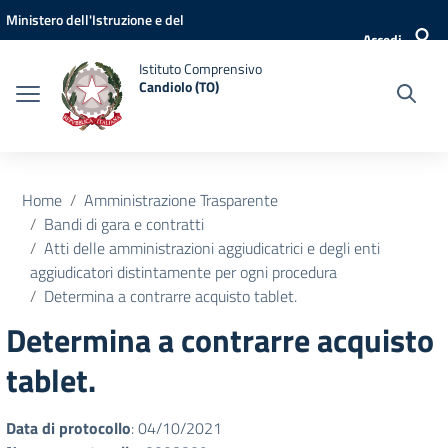
Vai ai contenuti
Vai al menu di navigazione
Vai al footer
Ministero dell'Istruzione e del
Accedi
Merito
Istituto Comprensivo
Candiolo (TO)
Home
Amministrazione Trasparente
Bandi di gara e contratti
Atti delle amministrazioni aggiudicatrici e degli enti
aggiudicatori distintamente per ogni procedura
Determina a contrarre acquisto tablet.
Determina a contrarre acquisto
tablet.
Data di protocollo
: 04/10/2021