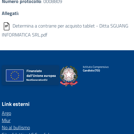
Numero protocollo
: 0008809
Allegati:
Determina a contrarre per acquisto tablet - Ditta SGUANG
INFORMATICA SRL.pdf
Istituto Comprensivo
Candiolo (TO)
Link esterni
Argo
Miur
No al bullismo