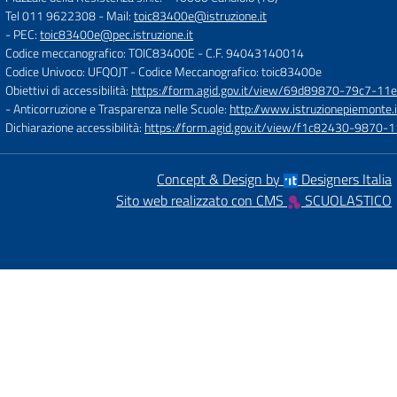
Tel 011 9622308
- Mail:
toic83400e@istruzione.it
- PEC:
toic83400e@pec.istruzione.it
Codice meccanografico: TOIC83400E
- C.F. 94043140014
Codice Univoco: UFQOJT
- Codice Meccanografico: toic83400e
Obiettivi di accessibilità:
https://form.agid.gov.it/view/69d89870-79c7-1
- Anticorruzione e Trasparenza nelle Scuole:
http://www.istruzionepiemonte.i
Dichiarazione accessibilità:
https://form.agid.gov.it/view/f1c82430-9870
Concept & Design by
Designers Italia
Sito web realizzato con CMS
SCUOLASTICO