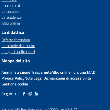
I comunicati
Le circolari
Le scadenze
Albo online
La didattica
Offerta formativa
Le schede didattiche
I progetti delle classi
Mappa del sito
Amministrazione Trasparente
Albo online
Invia una MAD
Privacy Policy
Note Legali
Dichiarazioni di accessibilità
Gestione cookie
Seguici su:
Piazzale della Resistenza s.n.c.
-
10060 Candiolo (TO)