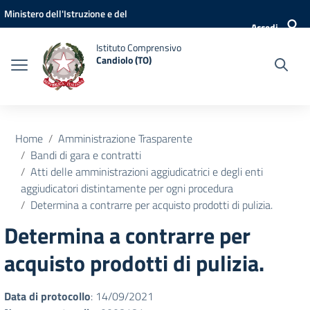
Vai ai contenuti
Vai al menu di navigazione
Vai al footer
Ministero dell'Istruzione e del
Accedi
Merito
Istituto Comprensivo
Candiolo (TO)
Home
Amministrazione Trasparente
Bandi di gara e contratti
Atti delle amministrazioni aggiudicatrici e degli enti
aggiudicatori distintamente per ogni procedura
Determina a contrarre per acquisto prodotti di pulizia.
Determina a contrarre per
acquisto prodotti di pulizia.
Data di protocollo
: 14/09/2021