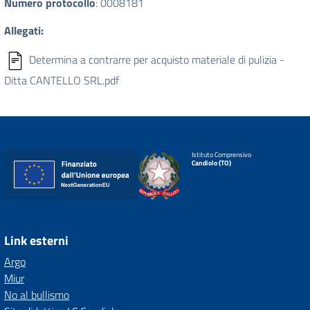
Numero protocollo
: 0008181
Allegati:
Determina a contrarre per acquisto materiale di pulizia -
Ditta CANTELLO SRL.pdf
Istituto Comprensivo
Candiolo (TO)
Link esterni
Argo
Miur
No al bullismo