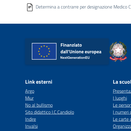
Determina a contrarre per designazione Medico 
Link esterni
La scuo
Argo
Presenta
Miur
I luoghi
No al bullismo
Le perso
Sito didattico I.C.Candiolo
I numeri 
Indire
Le carte 
Invalsi
Organizz