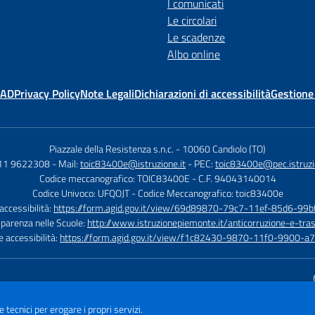
I comunicati
Le circolari
Le scadenze
Albo online
MAD
Privacy Policy
Note Legali
Dichiarazioni di accessibilità
Gestione
Piazzale della Resistenza s.n.c.
-
10060 Candiolo (TO)
011 9622308
- Mail:
toic83400e@istruzione.it
- PEC:
toic83400e@pec.istruzi
Codice meccanografico: TOIC83400E
- C.F. 94043140014
Codice Univoco: UFQOJT
- Codice Meccanografico: toic83400e
 accessibilità:
https://form.agid.gov.it/view/69d89870-79c7-11ef-85d6-99
sparenza nelle Scuole:
http://www.istruzionepiemonte.it/anticorruzione-e-tra
e accessibilità:
https://form.agid.gov.it/view/f1c82430-9870-11f0-9900-a
Sito w
e tecnici per erogare i propri servizi.