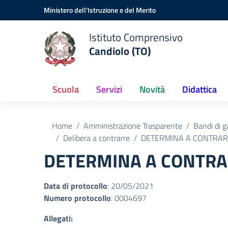
Vai ai contenuti
Vai al menu di navigazione
Vai al footer
Ministero dell'Istruzione e del Merito
Istituto Comprensivo
Candiolo (TO)
Scuola
Servizi
Novità
Didattica
Home
Amministrazione Trasparente
Bandi di g
Delibera a contrarre
DETERMINA A CONTRAR
DETERMINA A CONTRA
Data di protocollo
: 20/05/2021
Numero protocollo
: 0004697
Allegati: