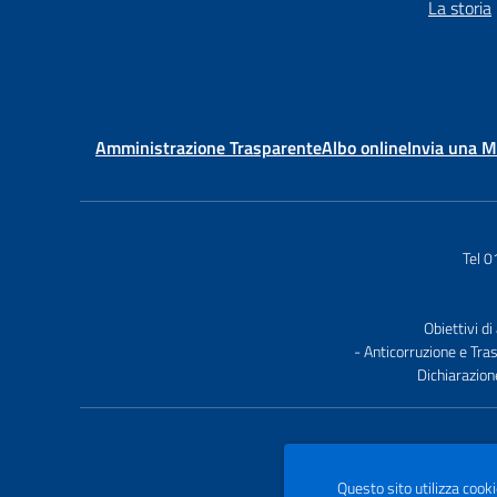
La storia
Amministrazione Trasparente
Albo online
Invia una 
Tel 
Obiettivi di
- Anticorruzione e Tra
Dichiarazion
Questo sito utilizza cooki