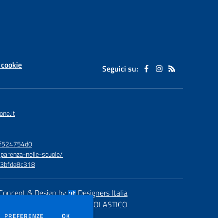
 cookie
Seguici su:
one.it
bf524754d0
sparenza-nelle-scuole/
73bfde8c318
Concept & Design by
Designers Italia
eb realizzato con CMS
SCUOLASTICO
DEI COOKIE
PREFERENZE
OK