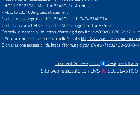
Tel 011 9622308
- Mail:
toic83400e@istruzione.it
- PEC:
toic83400e@pec.istruzione.it
Codice meccanografico: TOIC83400E
- C.F. 94043140014
Codice Univoco: UFQOJT
- Codice Meccanografico: toic83400e
Obiettivi di accessibilità:
https://form.agid.gov.it/view/69d89870-79c7-1
- Anticorruzione e Trasparenza nelle Scuole:
http://www.istruzionepiemonte.i
Dichiarazione accessibilità:
https://form.agid.gov.it/view/f1c82430-9870
Concept & Design by
Designers Italia
Sito web realizzato con CMS
SCUOLASTICO