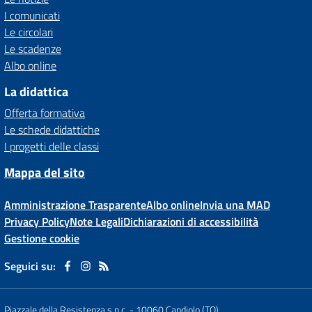
I comunicati
Le circolari
Le scadenze
Albo online
La didattica
Offerta formativa
Le schede didattiche
I progetti delle classi
Mappa del sito
Amministrazione Trasparente
Albo online
Invia una MAD
Privacy Policy
Note Legali
Dichiarazioni di accessibilità
Gestione cookie
Seguici su:
Piazzale della Resistenza s.n.c.
-
10060 Candiolo (TO)