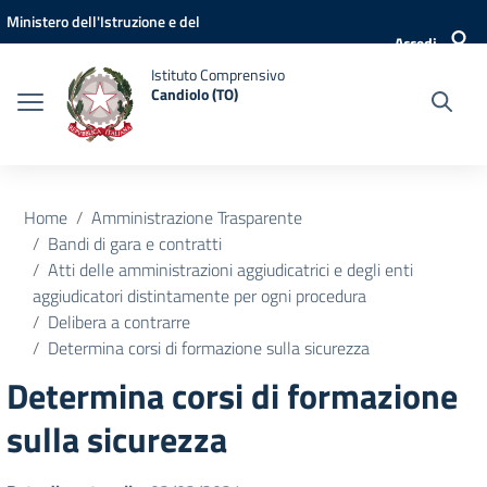
Vai ai contenuti
Vai al menu di navigazione
Vai al footer
Ministero dell'Istruzione e del
Accedi
Merito
Istituto Comprensivo
Candiolo (TO)
Home
Amministrazione Trasparente
Bandi di gara e contratti
Atti delle amministrazioni aggiudicatrici e degli enti
aggiudicatori distintamente per ogni procedura
Delibera a contrarre
Determina corsi di formazione sulla sicurezza
Determina corsi di formazione
sulla sicurezza