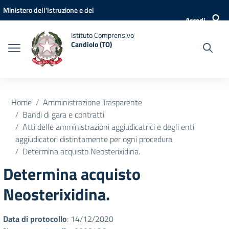
Vai ai contenuti
Vai al menu di navigazione
Vai al footer
Ministero dell'Istruzione e del
Accedi
Merito
Istituto Comprensivo
Candiolo (TO)
Home
Amministrazione Trasparente
Bandi di gara e contratti
Atti delle amministrazioni aggiudicatrici e degli enti
aggiudicatori distintamente per ogni procedura
Determina acquisto Neosterixidina.
Determina acquisto
Neosterixidina.
Data di protocollo
: 14/12/2020