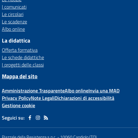
I comunicati
Le circolari
Le scadenze
Albo online
La didattica
Offerta formativa
Le schede didattiche
I progetti delle classi
Mappa del sito
Amministrazione Trasparente
Albo online
Invia una MAD
Privacy Policy
Note Legali
Dichiarazioni di accessibilità
Gestione cookie
Seguici su:
Piazzale della Resistenza s.n.c.
-
10060 Candiolo (TO)