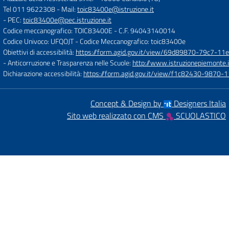
Tel 011 9622308
- Mail:
toic83400e@istruzione.it
- PEC:
toic83400e@pec.istruzione.it
Codice meccanografico: TOIC83400E
- C.F. 94043140014
Codice Univoco: UFQOJT
- Codice Meccanografico: toic83400e
Obiettivi di accessibilità:
https://form.agid.gov.it/view/69d89870-79c7-1
- Anticorruzione e Trasparenza nelle Scuole:
http://www.istruzionepiemonte.i
Dichiarazione accessibilità:
https://form.agid.gov.it/view/f1c82430-9870
Concept & Design by
Designers Italia
Sito web realizzato con CMS
SCUOLASTICO